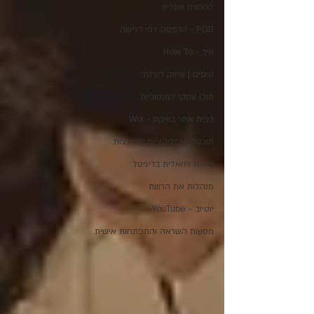
להרוויח אונליין
POD - הדפסה לפי דרישה
איך - How To
טיפים | שיווק דיגיטלי
תוכן עסקי למנטוריות
בניית אתר בוויקס - Wix
תוכנות ואפליקציות מומלצות
נראות ויזואלית בדיגיטל
מנהלות את הרשת
יוטיוב - YouTube
מסעות השראה והתפתחות אישית