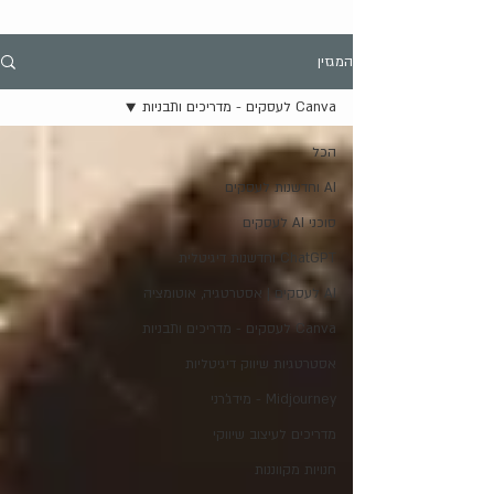
המגזין
Canva לעסקים - מדריכים ותבניות
הכל
AI וחדשנות לעסקים
סוכני AI לעסקים
ChatGPT וחדשנות דיגיטלית
AI לעסקים | אסטרטגיה, אוטומציה
Canva לעסקים - מדריכים ותבניות
אסטרטגיות שיווק דיגיטליות
Midjourney - מידג'רני
מדריכים לעיצוב שיווקי
חנויות מקווננות