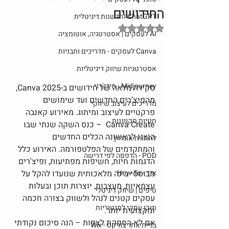
החידושים
ChatGPT וחדשנות דיגיטלית
דירוג של NaN מתוך 5 כוכבים
AI לעסקים | אסטרטגיה, אוטומציה
Canva לעסקים - מדריכים ותבניות
אסטרטגיות שיווק דיגיטליות
Midjourney - מידג'רני
סקירה מלאה של חידושים ב-Canva 2025, 
מהפיצ’רים החדשים ועד שימושים 
מדריכים לעיצוב שיווקי
פרקטיים לעיצוב ומיתוג. מאירוע קאנבה  
חנויות מקווננות
Canva Create  – כנס השקה שנתי שבו 
הוצגו לראשונה הכלים החדשים 
להרוויח אונליין
והמתקדמים של הפלטפורמה. האירוע כלל 
POD - הדפסה לפי דרישה
הדגמות חיות, חשיפות מפתיעות, ופיצ'רים 
איך - How To
מבוססי בינה מלאכותית שנועדו להקל על 
עצמאיות, מעצבות, יוצרות תוכן ובעלות 
טיפים | שיווק דיגיטלי
עסקים קטנים לנהל ולשווק בצורה חכמה 
תוכן עסקי למנטוריות
ומקצועית יותר.
אם לא הספקת לצפות – הנה סיכום נקודתי 
בניית אתר בוויקס - Wix