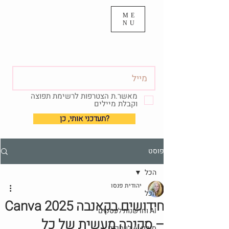
ME
NU
מאשר.ת הצטרפות לרשימת תפוצה
וקבלת מיילים
?תעדכני אותי, כן
פוסט
הכל
יהודית פנסו
הכל
חידושים בקאנבה Canva 2025
AI וחדשנות לעסקים
– סקירה מעשית של כל
סוכני AI לעסקים