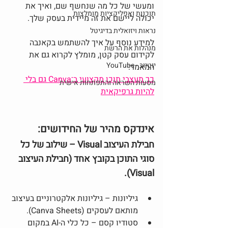
ומעשי של כל מה שנחשף שם, ואיך את 
תוכנות ואפליקציות מומלצות
יכולה ליישם את זה מיידית בעסק שלך.
נראות ויזואלית בדיגיטל
למידע נוסף על איך להשתמש בקאנבה 
מנהלות את הרשת
לקידום עסק קטן, מומלץ לקרוא גם את 
יוטיוב - YouTube
המאמר:
כך תעצבי תוכן מקצועי ב־Canva גם בלי 
מסעות השראה והתפתחות אישית
להיות גרפיקאית
אינדקס מהיר של החידושים:
חבילת העיצוב Visual – שילוב של כל 
סוגי התוכן בקובץ אחד (חבילת העיצוב 
Visual).
גיליונות – גיליונות אלקטרוניים בעיצוב 
מותאם לעסקים (Canva Sheets).
סטודיו קסם – כל כלי ה-AI במקום 