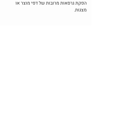
הפקת גרסאות מרובות של דפי מוצר או 
מצגות.
אם הכתבה הזו עזרה לך להבין טוב יותר את 
קאנבה (Canva) 2025,
אני מזמינה אותך 
להירשם לניוזלטר, להצטרף לקהילת '
מרחב 
יוצרים | POD & AI
 ' בוואטסאפ ולקבל 
עדכונים, טיפים ודוגמאות מעשיות לעבודה 
שיווקית עם כלים חכמים.
להרשמה ולעוד תוכן מקצועי באתר
 אם 
אהבתם את הסקירה הזו, אולי תיהנו גם 
מהמאמרים הנוספים 
במגזין
Canva לעסקים - מדריכים ותבניות