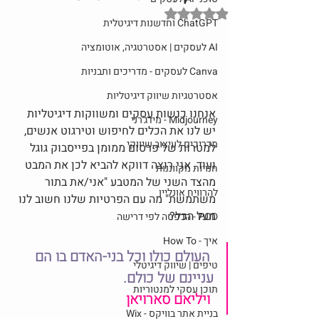
דירוג של NaN מתוך 5 כוכבים
ChatGPT וחדשנות דיגיטלית
AI לעסקים | אסטרטגיה, אוטומציה
Canva לעסקים - מדריכים ותבניות
אסטרטגיות שיווק דיגיטליות
אנחנו כנשות עסקים ומשווקות דיגיטליות 
Midjourney - מידג'רני
יש לנו את הכלים לחיפוש וטירגוט אנשים, 
מדריכים לעיצוב שיווקי
למטרות של פרסום ממומן בפייסבוק גוגל 
ועוד. אני רוצה דווקא להביא לכן את המבט 
חנויות מקווננות
מהצד השני של המטבע "אני/את בתור 
להרוויח אונליין
משתמשת" מה עם הפרטיות שלנו חשוב לנו 
מעל הכל?
POD - הדפסה לפי דרישה
איך - How To
 העולם כולו וכל בני-האדם בו הם 
טיפים | שיווק דיגיטלי
עניינם של כולם.
תוכן עסקי למנטוריות
ויליאם סארויאן
בניית אתר בוויקס - Wix