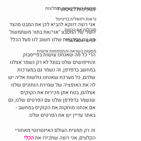
תוכנות ואפליקציות מומלצות
מסכימות לציטוט ? 
נראות ויזואלית בדיגיטל
אני רוצה דווקא להביא לכן את המבט מהצד 
מנהלות את הרשת
השני של המטבע "אני/את בתור משתמשת" 
מה עם הפרטיות שלנו חשוב לנו מעל הכל?
יוטיוב - YouTube
מסעות השראה והתפתחות אישית
הרי כל מה שאנחנו עושות בפייסבוק 
והחיפושים שלנו בגוגל לא רק נשמר אצלנו 
במחשב בדפדפן, זה נשמר גם במערכות 
שלהם, כל מערכת שאנחנו גולשות אליה יש 
לה את האופציה של שמירת הנתונים שלנו 
אצלהם, בטח אתן מכירות את הקוקיס 
שנשמר בדפדפן שלנו עם הפרטים שלנו, גם 
אם אנחנו מוחקות את הקוקיס במחשב - 
באתר עדיין יש את הפרטים שלנו.
זה רק תמצית העולם האינטרנטי מאחורי 
הקלעים, אני רוצה שתכירו את 
הכלי 