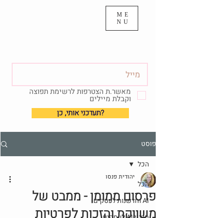
ME
NU
מאשר.ת הצטרפות לרשימת תפוצה
וקבלת מיילים
?תעדכני אותי, כן
פוסט
הכל
יהודית פנסו
הכל
פרסום ממומן - ממבט של
AI וחדשנות לעסקים
משווקת והזכות לפרטיות
סוכני AI לעסקים