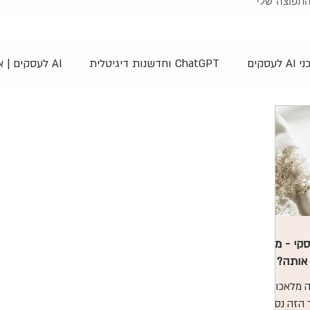
תפוצה שלי
A לעסקים
ChatGPT וחדשנות דיגיטלית
AI לעסקים | אסטרטגיה, אוטומציה
אסטרטגיות שיווק דיגיטליות
Midjourney - מידג'רני
יין
POD - הדפסה לפי דרישה
איך - How To
טיפים 
תר בוויקס - Wix
תוכנות ואפליקציות מומלצות
נראות ויז
קי - מה
 אותה?
מסעות השראה והתפתחות אישית
ה מלאכותית
מר הזה נסביר