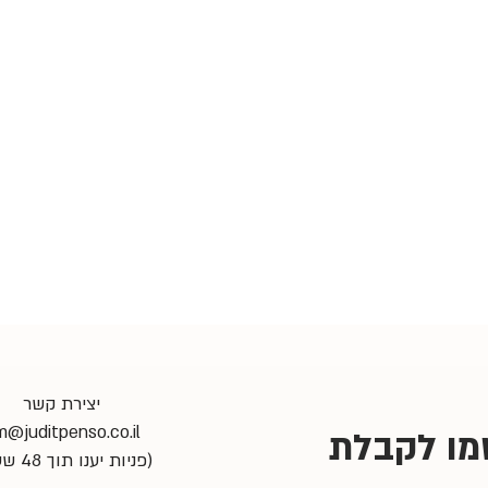
יצירת קשר
m@juditpenso.co.il
הירשמו לקבלת 
(פניות יענו תוך 48 שעות)