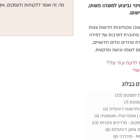
מה זה אומר ללקוחות ולעסקים, אי
נוי וביצוע למשהו פשוט,
ישום.
על פרטיות ואמון, ומה כדאי להכ
שמפעילים מענה מבוסס AI.
שבו טכנולוגיות חדשות צצות
י מחוברת לתרבות של למידה
 טרנדים וכלים חדשניים,
ם לשפה נגישה ופרקטית.
 לדעת עוד עלי?
שלי
 בבלוג
(22)
22 פוסטים
(7)
7 פוסטים
(6)
6 פוסטים
(4)
4 פוסטים
(13)
13 פוסטים
שיווק דיגיטליות
(8)
8 פוסטים
רני
(8)
8 פוסטים