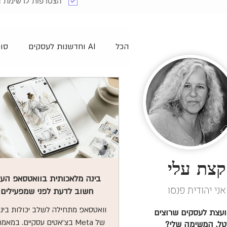
הצטרפות לרשימת ה
הכל
AI וחדשנות לעסקים
סוכני I
Canva לעסקים - מדריכים ותבניות
חנויות מקווננות
להרוויח אונל
קצת עלי
תוכן עסקי למנטוריות
בניית א
בינה מלאכותית בוואטסאפ העס
אני יהודית פנסו
חשוב לדעת לפני שמפעילים
מנהלות את הרשת
יוטיוב - YouTube
וואטסאפ מתחילה לשלב יכולות בינ
יועצת לעסקים שרוצים
של Meta בצ'אטים עסקיים. במא
יטל. המשימה שלי?