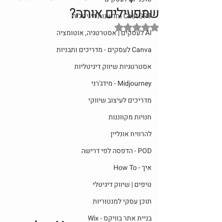
שמפעילים אותה?
ChatGPT וחדשנות דיגיטלית
דירוג של NaN מתוך 5 כוכבים
AI לעסקים | אסטרטגיה, אוטומציה
Canva לעסקים - מדריכים ותבניות
אסטרטגיות שיווק דיגיטליות
Midjourney - מידג'רני
מדריכים לעיצוב שיווקי
חנויות מקווננות
להרוויח אונליין
POD - הדפסה לפי דרישה
איך - How To
טיפים | שיווק דיגיטלי
תוכן עסקי למנטוריות
בניית אתר בוויקס - Wix