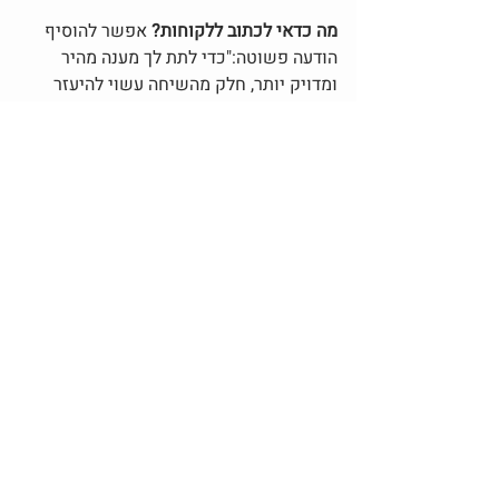
מה כדאי לכתוב ללקוחות? 
אפשר להוסיף 
הודעה פשוטה:"כדי לתת לך מענה מהיר 
ומדויק יותר, חלק מהשיחה עשוי להיעזר 
בכלי AI. בכל שלב אפשר לבקש מענה 
אנושי. מומלץ לא לשלוח מידע אישי רגיש 
בצ'אט."
רוצה להבין אם הוואטסאפ העסקי שלך מוכן 
לעידן הבינה המלאכותית? 
לפני שמפעילים 
כלי AI או אוטומציה, כדאי לעצור רגע 
ולבדוק מה הלקוחות שואלים, איזה מידע 
חוזר על עצמו, ומה חשוב שיישאר במענה 
אנושי.
השלב הראשון הוא לא לחבר מערכת - אלא 
לעשות סדר בשיחה. 
למפות שאלות נפוצות, 
להגדיר גבולות ברורים, להבין איזה מידע 
מותר לתת אוטומטית, ומה חייב להישאר 