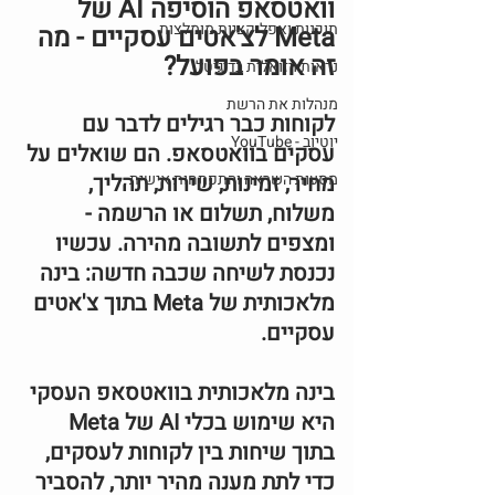
וואטסאפ הוסיפה AI של 
תוכנות ואפליקציות מומלצות
Meta לצ'אטים עסקיים - מה 
זה אומר בפועל?
נראות ויזואלית בדיגיטל
מנהלות את הרשת
לקוחות כבר רגילים לדבר עם 
יוטיוב - YouTube
עסקים בוואטסאפ. הם שואלים על 
מסעות השראה והתפתחות אישית
מחיר, זמינות, שירות, תהליך, 
משלוח, תשלום או הרשמה - 
ומצפים לתשובה מהירה. עכשיו 
נכנסת לשיחה שכבה חדשה: בינה 
מלאכותית של Meta בתוך צ'אטים 
עסקיים. 
בינה מלאכותית בוואטסאפ העסקי 
היא שימוש בכלי AI של Meta 
בתוך שיחות בין לקוחות לעסקים, 
כדי לתת מענה מהיר יותר, להסביר 