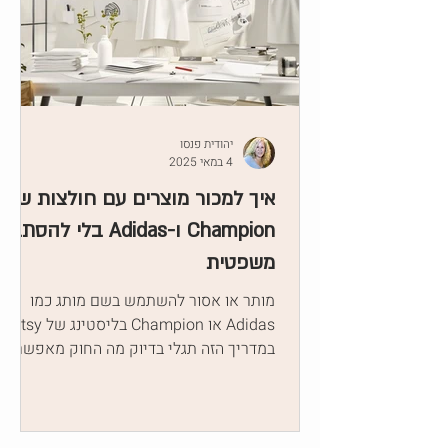
יהודית פנסו
4 במאי 2025
איך למכור מוצרים עם חולצות של
Champion ו-Adidas בלי להסתבך
משפטית
מותר או אסור להשתמש בשם מותג כמו
Adidas או Champion בליסטינג של Etsy?
במדריך הזה תגלי בדיוק מה החוק מאפשר –
ואיך לנסח נכון את הכותרות והתיאורים שלך
במוצרי POD עם Printify בלי להפר זכויות
יוצרים.