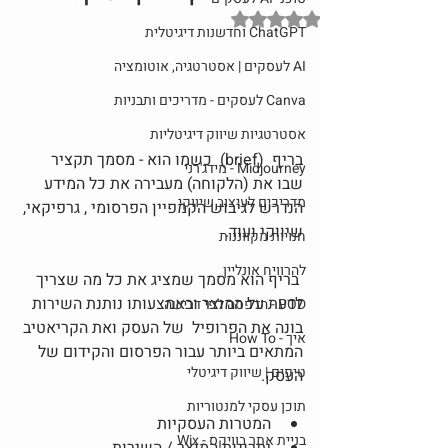
דירוג של NaN מתוך 5 כוכבים
ChatGPT וחדשנות דיגיטלית
AI לעסקים | אסטרטגיה, אוטומציה
Canva לעסקים - מדריכים ותבניות
אסטרטגיות שיווק דיגיטליות
בריף  (brief)  כשמו הוא - מסמך תקציר 
Midjourney - מידג'רני
שבו את (הלקוחה) מעבירה את כל המידע 
מדריכים לעיצוב שיווקי
הנדרש לגיבוש הקמפיין הפרסומי , גרפיקאי, 
שיווקי ועוד. 
חנויות מקווננות
להרוויח אונליין
 בריף הוא מסמך שמציג את כל מה שצריך 
לדעת על המוצר ובאמצעותו נותנת השירות 
POD - הדפסה לפי דרישה
בונה את הפרופיל  של העסק ואת הקריאטיב 
איך - How To
המתאים ביותר עבור הפרסום והקידום של 
טיפים | שיווק דיגיטלי
העסק.
תוכן עסקי למנטוריות
המטרות העסקיות 
בניית אתר בוויקס - Wix