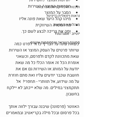
יתרונות המוצר / השירות 
חסרונות המוצר / השירות 
תוכנות ואפליקציות מומלצות
הסבר על המוצר
נראות ויזואלית בדיגיטל
מיהו קהל היעד שאת פונה אליו 
מנהלות את הרשת
מה המטרה השיווקית 
ומה את צריכה לבצע לשם כך. 
יוטיוב - YouTube
מסעות השראה והתפתחות אישית
כשאת עונה על הבריף כדאי לפרט כמה 
שיותר פרטים על העסק המוצר או השירות 
שאת מתכוונת לקדם ולפרסם, וכשאני 
אומרת הכל זה אומר הכל! כל מה שאת 
יודעת על המותג או השירות גם אם את 
חושבת שכבר יודעים עליו ואת סתם חוזרת 
על מה שידוע, אל תוותרי - תחפרי!  אל 
תתקמצני במילים. מה שלא ייכתב לא יילקח 
בחשבון. 
האווטר (פרסונה) שיבנה עבורך ילווה אותך 
בכל פרסום ובכל מילה בקריאטיב ובמאמרים 