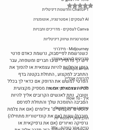
דירוג של NaN מתוך 5 כוכבים
ChatGPT וחדשנות דיגיטלית
AI לעסקים | אסטרטגיה, אוטומציה
Canva לעסקים - מדריכים ותבניות
אסטרטגיות שיווק דיגיטליות
Midjourney - מידג'רני
כשנרשמת לפייסבוק, נרשמת כאדם פרטי 
מדריכים לעיצוב שיווקי
ויש לך פרופיל יש בו חברים ומשפחה, עבר 
הזמן והחלטת להיות עצמאית או להפוך את 
חנויות מקווננות
התחביב למקצוע , התחלת בקטנה בדף 
להרוויח אונליין
הפרטי למשש את הדופק אם כדאי לך בכלל 
להיות עצמאית, אם את מספיק מקצועית 
POD - הדפסה לפי דרישה
וטובה,  נתת לאנשים הקרובים אליך להיות 
איך - How To
הסביבה התומכת שלך והתחלת לפרסם 
טיפים | שיווק דיגיטלי
פוסטים "מקצועיים" צילומים (אם את צלמת 
חובבת) עוגות (אם את קונדיטורית מתחילה) 
תוכן עסקי למנטוריות
גרפיקה ואיורים (אם את גרפיקאית או 
בניית אתר בוויקס - Wix