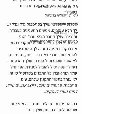
מאיירת) אם הסיפור הזה מדבר אליך את 
במקום הנכון והפוסט הזה הוא בדיוק 
תוכנות ואפליקציות מומלצות
בשבילך. 
נראות ויזואלית בדיגיטל
מנהלות את הרשת
הפרופיל הפרטי שלך בפייסבוק גדל וגדל יש 
לך מלא עוקבים, אנשים מתענינים בעבודה 
יוטיוב - YouTube
והיצירה שלך ו"חבר מביא חבר" והופ 
מסעות השראה והתפתחות אישית
הפרופיל שלך הגיע ל 5000 - עוקבים נכאן 
את בנקודת מפנה נסגרה לך האופציה 
להוסיף עוד חברים את כבר עסק, ופייסבוק 
לא אוהב שהפרופיל הפרטי שלך הוא עסק,.
דעי לך שזה יכול להוביל לסגירת הפרופיל 
שלך תוך אובדן כל התכנים בפרופיל כי זה 
לא עומד בתנאי התקנון שלהם, ע"פ 
פייסבוק, 
פרופילים נועדו לייצג אנשים ואילו 
דפים נועדו לעסקים. 
דפי הפייסבוק מכילים עוד הרבה אופציות 
שבאות לטובת העסק שלך כגון  