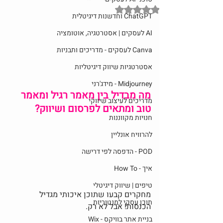
דירוג של NaN מתוך 5 כוכבים
ChatGPT וחדשנות דיגיטלית
AI לעסקים | אסטרטגיה, אוטומציה
Canva לעסקים - מדריכים ותבניות
אסטרטגיות שיווק דיגיטליות
Midjourney - מידג'רני
מה מבדיל בין מאמר רגיל ומאמר 
מדריכים לעיצוב שיווקי
טוב ומתאים לפרסום ושיווק?
חנויות מקווננות
להרוויח אונליין
POD - הדפסה לפי דרישה
איך - How To
טיפים | שיווק דיגיטלי
מחקרים קבעו שתוכן איכותי מגדיל 
תוכן עסקי למנטוריות
הכנסות! אבל לא רק.
בניית אתר בוויקס - Wix