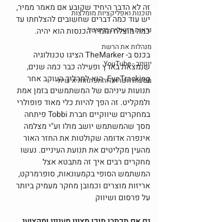
זה לא הדבר היחיד שקובע אם מאמר ממיר, 
תוכנות ואפליקציות מומלצות
יש עוד כמה דברים שחשובים להצלחתו עד 
נראות ויזואלית בדיגיטל
כמה מוצלח וממיר הכנסות הוא יהיה. 
מנהלות את הרשת
בכנס ב- TheMarker הציגו טכנולוגיה 
יוטיוב - YouTube
שנמצאת בארץ ופעילה כבר כמה שנים, 
EyeTracking  הוא לתהליך העוקב אחר 
מסעות השראה והתפתחות אישית
תנועות עיניהם של המשתמשים בזמן אמת 
ולמקליט. זה הפך להיות כלי מאוד פופולרי 
במחקרים שיווקיים חברת Tobbi פיתחה 
מסך שהמשתמש יושב מולו וע"י מצלמה 
אינפרה אדומה שקולטות את החזר האור 
מהעין מקליטים את תנועת העיניים. נעשו 
מחקרים רבים איך זה מתבטא אצל 
המשתמש הסופי בקמעונאות, סופרמרקט, 
אריזות מוצרים וכמובן מחקר מעמיק ביותר 
על פרסום ושיווק
גם אם תכתבו תוכן מצוין מעניין ומקצועי 