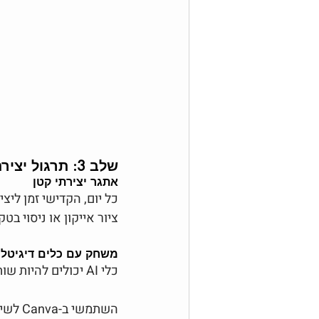
שלב 3: תרגול יצירתיות יומית
אתגר יצירתי קטן
כל יום, הקדישי זמן ליצ
ציור אייקון או ניסוי בט
משחק עם כלים דיגיטלי
כלי AI יכולים להיות שותפים חזקים בפיתוח היצירתיות שלך. לדוגמה:
השתמשי ב-Canva לשילוב גרפיקות אינטואיטיביות בעזרת טמפלטים שנוצרו מראש.