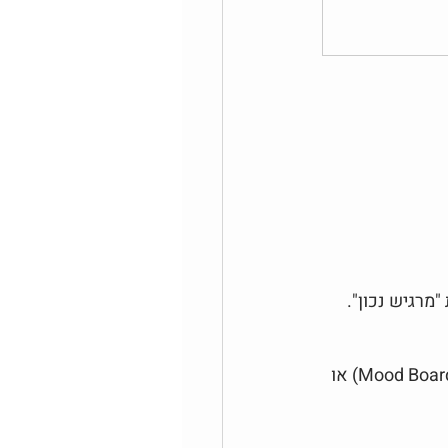
מרגיש נכון".
צרי לעצמך מרחב עבודה נעים, עם חפצים שמעוררים בך השראה, כמו לוחות השראה (Mood Boards) או 