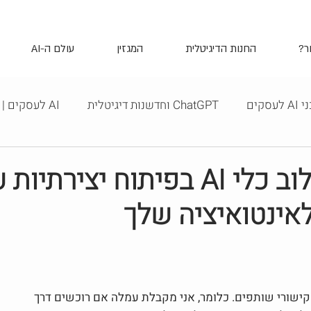
ר?
החנות הדיגיטלית
המגזין
עולם ה-AI
לעסקים
ChatGPT וחדשנות דיגיטלית
AI לעסקים | אסטרטגיה, אוטומציה
אסטרטגיות שיווק דיגיטליות
Midjourney - מידג'רני
מדריך לשילוב כלי AI בפיתוח יציר
לאינטואיציה שלך
ין
POD - הדפסה לפי דרישה
איך - How To
טיפים |
ר בוויקס - Wix
תוכנות ואפליקציות מומלצות
נראות ויזו
קישורי שותפים. כלומר, אני מקבלת עמלה אם רוכשים דרך