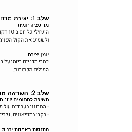
שלב 1: יצירת מרחב שקט לעבודה פנימית
מדיטציה יומית
התחיל
ולשמוע את הקול הפנימ
יומן יצירתי
כתבי מדי יום ביומן על 
המילים הכתובות.
שלב 2: השראה ממקורות מגוונים
חשיפה לתחומים שונים
- התבונני בעבודות של מע
- בקרי במוזיאונים, גלריו
התנסות באמנות ידנית