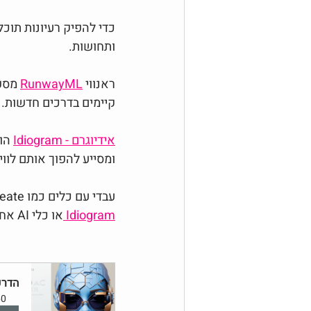
כדי להפיק רעיונות תוכלי
ותחושות.
ראנווי 
RunwayML
קיימים בדרכים חדשות.
אידיוגרם - Idiogram
 הו
ומסייע להפוך אותם לווי
עבדי עם כלים כמו 
, Procreate או Photoshop, ו
Idiogram 
או כלי AI אחרים ליצירת גרפיקות ולמצוא דרכים לשלב את התוצאות בתהליך שלך.
הדרכ
60