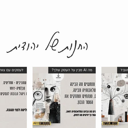
החנות של יהודית
וגבל
מה AI מבין על העסק שלך?