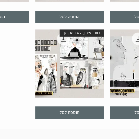
הירה
תצוגה מהירה
תצוגה
AEO
תַּכְלֶסִית-
תַּכְלֶסִית
WHY
|
|
סל
הוספה לסל
הוס
מערכת
מערכת
לאבחון
לניהול
נראות
ביקורת
AI
ותגובות
כותב איתך, לא במקומך
לעסק
ברשת
הירה
תצוגה מהירה
סְטוֹרִיפְלוֹאוּ
|
הסיפור
סל
הוספה לסל
שלך,
זורם
החוצה