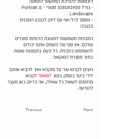
דוגמאות להפיכת המוקאפ לתמונה
- גודל 1080X1920 סטורי - Portrait &
Landscape
- מסמך פי.די.אף עם לינק לקובץ התבנית
בקנבה
התבניות משמשות לתצוגת הדמיות מוצרים
שלכם. אין סוף של פעמים אתם יכולים
להשתמש בתבנית, כל פעם בתמונות שונות
בתוך מסגרת המוקאפ .
רוצים לקרוא עוד על מוקפא ואיך להביא אותם
לידי ביטוי בעסק, כנסו
למאמר
לקרוא
מוזמנים לשאול כל שאלה, אני בדיוק כאן מעבר
להודעה.
Previous
Next