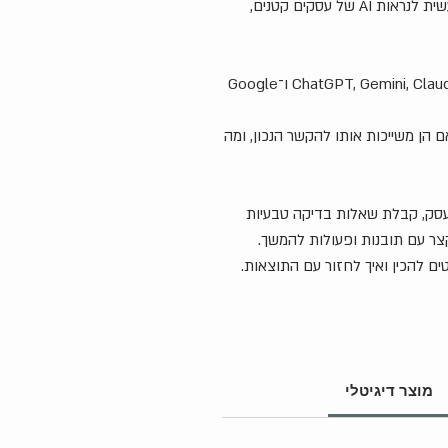
זו מערכת אבחון קצרה, פשוטה ומעשית לנראות AI של עסקים קטנים,
הסוכנת עוזרת לבדוק איך מערכות כמו ChatGPT, Gemini, Claude, Perplexity ו־Google
 הן משייכות אותו להקשר הנכון, ומה
העסק, קבלת שאלות בדיקה טבעיות
אבחון קצר עם תובנות ופעולות להמשך.
ים להכין ואיך לחזור עם התוצאות.
מוצר דיגיטלי