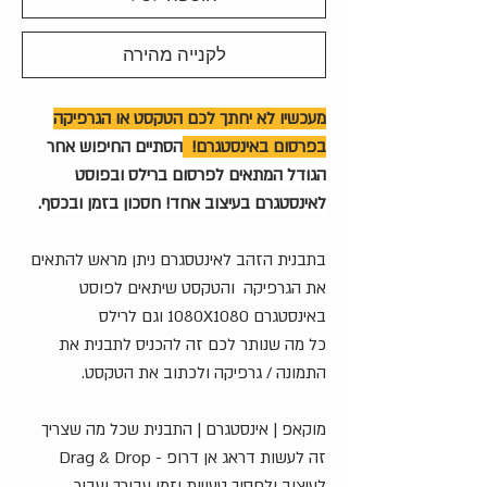
לקנייה מהירה
מעכשיו לא יחתך לכם הטקסט או הגרפיקה
בפרסום באינסטגרם!
הסתיים החיפוש אחר
הגודל המתאים לפרסום ברילס ובפוסט
לאינסטגרם בעיצוב אחד! חסכון בזמן ובכסף.
בתבנית הזהב לאינטסגרם ניתן מראש להתאים
את הגרפיקה והטקסט שיתאים לפוסט
באינסטגרם 1080X1080 וגם לרילס
כל מה שנותר לכם זה להכניס לתבנית את
התמונה / גרפיקה ולכתוב את הטקסט.
מוקאפ | אינסטגרם | התבנית שכל מה שצריך
זה לעשות דראג אן דרופ - Drag & Drop
לעיצוב ולחסוך טעויות וזמן עבורך ועבור