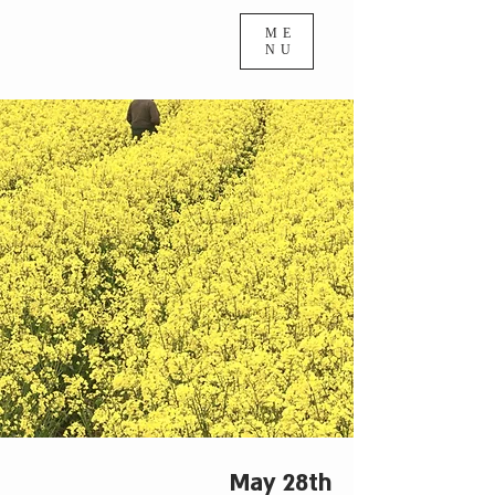
ME
NU
May 28th