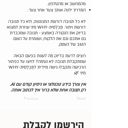
מהמחשב או מהטלפון.
המדריך ילווה אותך צעד אחר צעד.
לא כל תגובה דורשת התגוננות, ולא כל תגובה
דורשת ויתור. תַּכְלֶסִית-WHY מיני עוזרת למצוא
בדיוק את הנקודה באמצע - תגובה שמכבדת
גם אתכם וגם את הלקוח, ושומרת על השם
הטוב של העסק.
רוצים לדעת בדיוק מה לענות בפעם הבאה
שמתקבלת תגובה לא נעימה? לחצו על כפתור
הרכישה ותקבלו גישה מיידית לתַּכְלֶסִית-WHY
מיני 🌿
אין צורך בידע טכנולוגי או ניסיון קודם עם AI.​​​​​​​
רק תגובה אחת שלא ברור איך לכתוב אותה.
Previous
Next
הירשמו לקבלת 