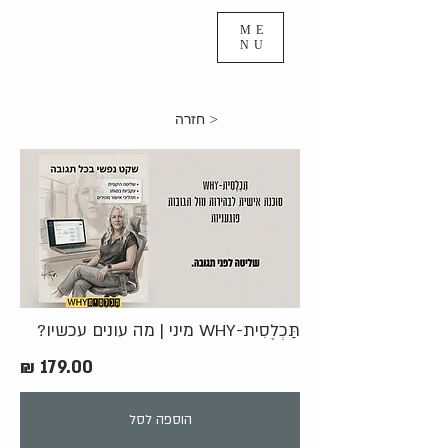
ME
NU
< חזרה
תַּכְלֶסִית-WHY מיני | מה עונים עכשיו?
179.00 ₪
הוספה לסל