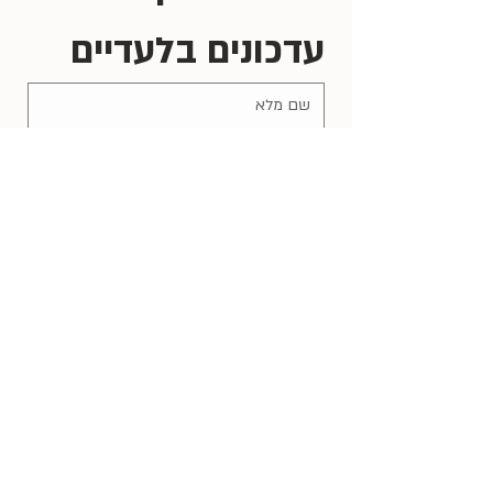
עדכונים בלעדיים
אני בפנים!
אני רוצה להירשם לרשימת התפוצה 
שלכם.
*
יצירת קשר
iam@juditpenso.co.il
(פניות יענו תוך 48 שעות)