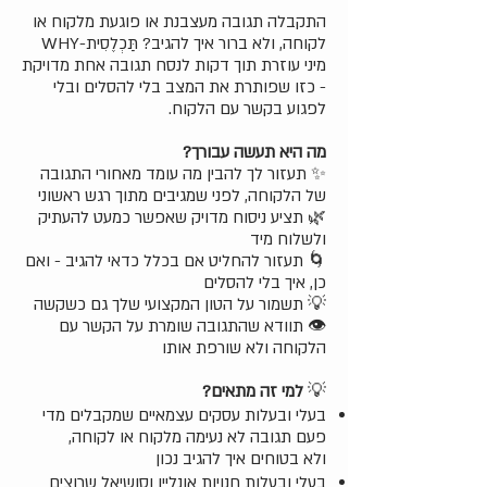
התקבלה תגובה מעצבנת או פוגעת מלקוח או
לקוחה, ולא ברור איך להגיב? תַּכְלֶסִית-WHY
מיני עוזרת תוך דקות לנסח תגובה אחת מדויקת
- כזו שפותרת את המצב בלי להסלים ובלי
לפגוע בקשר עם הלקוח.
מה היא תעשה עבורך?
✨ תעזור לך להבין מה עומד מאחורי התגובה
של הלקוחה, לפני שמגיבים מתוך רגש ראשוני
🌿 תציע ניסוח מדויק שאפשר כמעט להעתיק
ולשלוח מיד
🌀 תעזור להחליט אם בכלל כדאי להגיב - ואם
כן, איך בלי להסלים
💡 תשמור על הטון המקצועי שלך גם כשקשה
👁 תוודא שהתגובה שומרת על הקשר עם
הלקוחה ולא שורפת אותו
💡
למי זה מתאים?
בעלי ובעלות עסקים עצמאיים שמקבלים מדי
פעם תגובה לא נעימה מלקוח או לקוחה,
ולא בטוחים איך להגיב נכון
בעלי ובעלות חנויות אונליין וסושיאל שרוצים