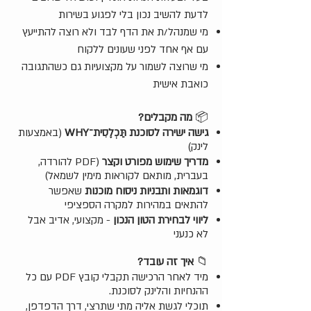
לדעת להשיב נכון בלי לפגוע בשירות
מי שמנהל/ת את הדף לבד ולא רוצה להתייעץ
עם אף אחד לפני שעונים ללקוח
מי שרוצה לשמור על מקצועיות גם כשהתגובה
כואבת אישית
📦
מה מקבלים?
גישה ישירה לסוכנת תַּכְלֶסִית־WHY
(באמצעות
לינק)
מדריך שימוש מפורט וקצר
(PDF להורדה,
בעברית, מותאם לקוראות מימין לשמאל)
דוגמאות ותבניות ניסוח
מוכנות
שאפשר
להתאים במהירות למקרה הספציפי
ליווי לבחירת הטון הנכון
- מקצועי, אדיב אבל
לא כנעני
📁
איך זה עובד?
מיד לאחר הרכישה תקבלי קובץ PDF עם כל
ההנחיות והלינק לסוכנת.
תוכלי לגשת אליה מתי שתרצי, דרך הדפדפן,