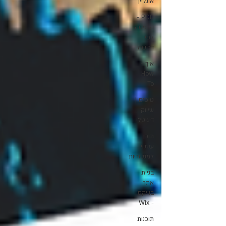
אונליין
POD -
הדפסה
לפי
דרישה
איך -
How
To
טיפים |
שיווק
דיגיטלי
תוכן
עסקי
למנטוריות
בניית
אתר
בוויקס
- Wix
תוכנות