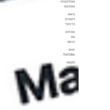
ואפליקציות
מומלצות
נראות
ויזואלית
בדיגיטל
מנהלות
את
הרשת
יוטיוב -
YouTube
מסעות
השראה
והתפתחות
אישית