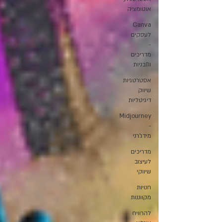
אוטומציה
Canva
לעסקים
-
מדריכים
ותבניות
אסטרטגיות
שיווק
דיגיטליות
Midjourney
-
מידג'רני
מדריכים
לעיצוב
שיווקי
חנויות
מקווננות
להרוויח